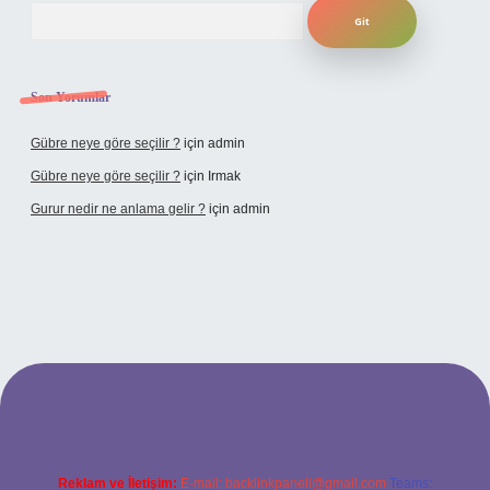
Arama
Son Yorumlar
Gübre neye göre seçilir ?
için
admin
Gübre neye göre seçilir ?
için
Irmak
Gurur nedir ne anlama gelir ?
için
admin
bet yeni giriş adresi
Reklam ve İletişim:
E-mail:
backlinkpaneli@gmail.com
Teams: