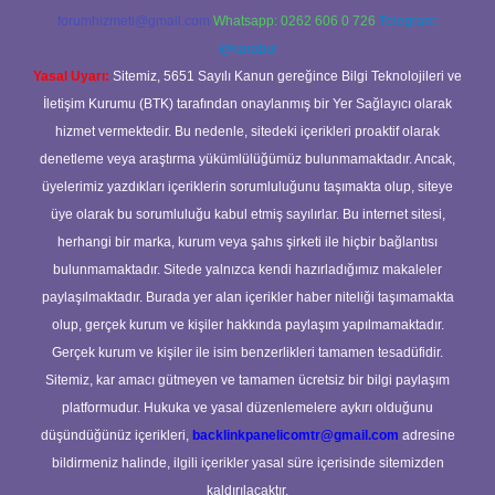
forumhizmeti@gmail.com
Whatsapp: 0262 606 0 726
Telegram:
@karabul
Yasal Uyarı:
Sitemiz, 5651 Sayılı Kanun gereğince Bilgi Teknolojileri ve
İletişim Kurumu (BTK) tarafından onaylanmış bir Yer Sağlayıcı olarak
hizmet vermektedir. Bu nedenle, sitedeki içerikleri proaktif olarak
denetleme veya araştırma yükümlülüğümüz bulunmamaktadır. Ancak,
üyelerimiz yazdıkları içeriklerin sorumluluğunu taşımakta olup, siteye
üye olarak bu sorumluluğu kabul etmiş sayılırlar. Bu internet sitesi,
herhangi bir marka, kurum veya şahıs şirketi ile hiçbir bağlantısı
bulunmamaktadır. Sitede yalnızca kendi hazırladığımız makaleler
paylaşılmaktadır. Burada yer alan içerikler haber niteliği taşımamakta
olup, gerçek kurum ve kişiler hakkında paylaşım yapılmamaktadır.
Gerçek kurum ve kişiler ile isim benzerlikleri tamamen tesadüfidir.
Sitemiz, kar amacı gütmeyen ve tamamen ücretsiz bir bilgi paylaşım
platformudur. Hukuka ve yasal düzenlemelere aykırı olduğunu
düşündüğünüz içerikleri,
backlinkpanelicomtr@gmail.com
adresine
bildirmeniz halinde, ilgili içerikler yasal süre içerisinde sitemizden
kaldırılacaktır.