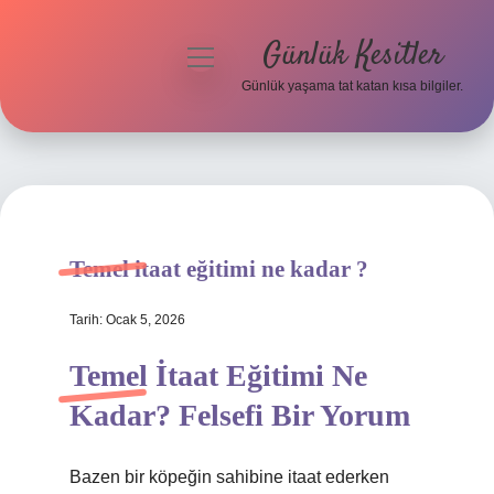
Günlük Kesitler
menüyü
aç
Günlük yaşama tat katan kısa bilgiler.
Anasayfa
Gizlilik Politikası
Yasal Uyarı
Temel itaat eğitimi ne kadar ?
Hakkımızda
Tarih: Ocak 5, 2026
Temel İtaat Eğitimi Ne
Kadar? Felsefi Bir Yorum
Bazen bir köpeğin sahibine itaat ederken