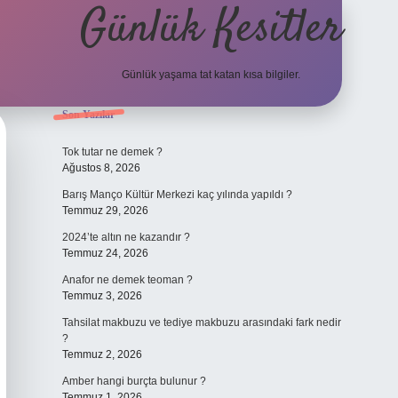
Günlük Kesitler
Günlük yaşama tat katan kısa bilgiler.
Sidebar
Son Yazılar
ilbet yeni giriş 
Tok tutar ne demek ?
Ağustos 8, 2026
Barış Manço Kültür Merkezi kaç yılında yapıldı ?
Temmuz 29, 2026
2024’te altın ne kazandır ?
Temmuz 24, 2026
Anafor ne demek teoman ?
Temmuz 3, 2026
Tahsilat makbuzu ve tediye makbuzu arasındaki fark nedir
?
Temmuz 2, 2026
Amber hangi burçta bulunur ?
Temmuz 1, 2026