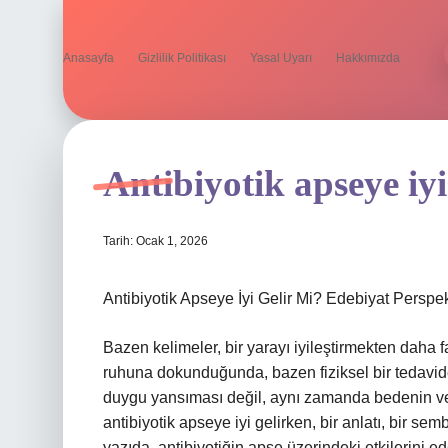
Anasayfa
Gizlilik Politikası
Yasal Uyarı
Hakkımızda
Antibiyotik apseye iyi
Tarih: Ocak 1, 2026
Antibiyotik Apseye İyi Gelir Mi? Edebiyat Perspe
Bazen kelimeler, bir yarayı iyileştirmekten daha faz
ruhuna dokunduğunda, bazen fiziksel bir tedaviden 
duygu yansıması değil, aynı zamanda bedenin ve ruh
antibiyotik apseye iyi gelirken, bir anlatı, bir sem
yazıda, antibiyotiğin apse üzerindeki etkilerini e