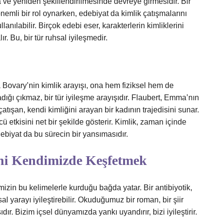
ve yeniden şekillendirilmesinde devreye girmesidir. Bir
emli bir rol oynarken, edebiyat da kimlik çatışmalarını
anılabilir. Birçok edebi eser, karakterlerin kimliklerini
. Bu, bir tür ruhsal iyileşmedir.
ovary’nin kimlik arayışı, ona hem fiziksel hem de
dığı çıkmaz, bir tür iyileşme arayışıdır. Flaubert, Emma’nın
atışan, kendi kimliğini arayan bir kadının trajedisini sunar.
 etkisini net bir şekilde gösterir. Kimlik, zaman içinde
debiyat da bu sürecin bir yansımasıdır.
sini Kendimizde Keşfetmek
izin bu kelimelerle kurduğu bağda yatar. Bir antibiyotik,
al yarayı iyileştirebilir. Okuduğumuz bir roman, bir şiir
dır. Bizim içsel dünyamızda yankı uyandırır, bizi iyileştirir.