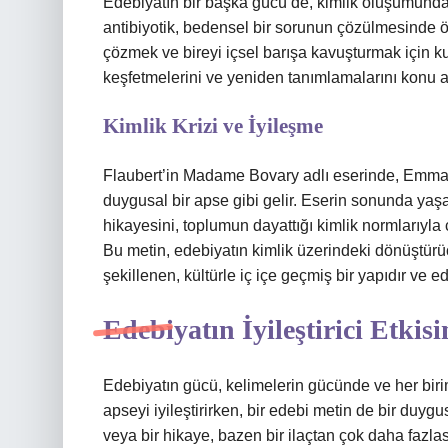
Edebiyatın bir başka gücü de, kimlik oluşumunda 
antibiyotik, bedensel bir sorunun çözülmesinde ön
çözmek ve bireyi içsel barışa kavuşturmak için kull
keşfetmelerini ve yeniden tanımlamalarını konu alır
Kimlik Krizi ve İyileşme
Flaubert’in Madame Bovary adlı eserinde, Emma B
duygusal bir apse gibi gelir. Eserin sonunda yaşa
hikayesini, toplumun dayattığı kimlik normlarıyla ç
Bu metin, edebiyatın kimlik üzerindeki dönüştürücü
şekillenen, kültürle iç içe geçmiş bir yapıdır ve e
Edebiyatın İyileştirici Etki
Edebiyatın gücü, kelimelerin gücünde ve her birim
apseyi iyileştirirken, bir edebi metin de bir duygus
veya bir hikaye, bazen bir ilaçtan çok daha fazlası