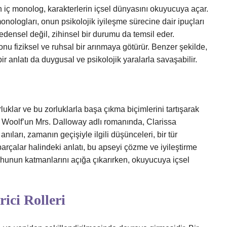
an iç monolog, karakterlerin içsel dünyasını okuyucuya açar.
ologları, onun psikolojik iyileşme sürecine dair ipuçları
densel değil, zihinsel bir durumu da temsil eder.
nu fiziksel ve ruhsal bir arınmaya götürür. Benzer şekilde,
ir anlatı da duygusal ve psikolojik yaralarla savaşabilir.
luklar ve bu zorluklarla başa çıkma biçimlerini tartışarak
nia Woolf’un Mrs. Dalloway adlı romanında, Clarissa
arı, zamanın geçişiyle ilgili düşünceleri, bir tür
arçalar halindeki anlatı, bu apseyi çözme ve iyileştirme
ruhunun katmanlarını açığa çıkarırken, okuyucuya içsel
rici Rolleri