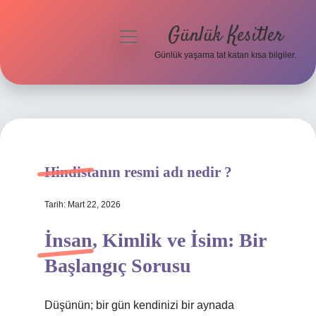
Günlük Kesitler
menüyü
aç
Günlük yaşama tat katan kısa bilgiler.
Anasayfa
Gizlilik Politikası
Yasal Uyarı
Hindistanın resmi adı nedir ?
Hakkımızda
Tarih: Mart 22, 2026
İnsan, Kimlik ve İsim: Bir
Başlangıç Sorusu
Düşünün; bir gün kendinizi bir aynada