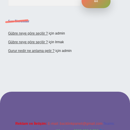
Son Yorumlar
Gübre neye göre seçilir ?
için
admin
Gübre neye göre seçilir ?
için
Irmak
Gurur nedir ne anlama gelir ?
için
admin
 adresi
Reklam ve İletişim:
E-mail:
backlinkpaneli@gmail.com
Teams: