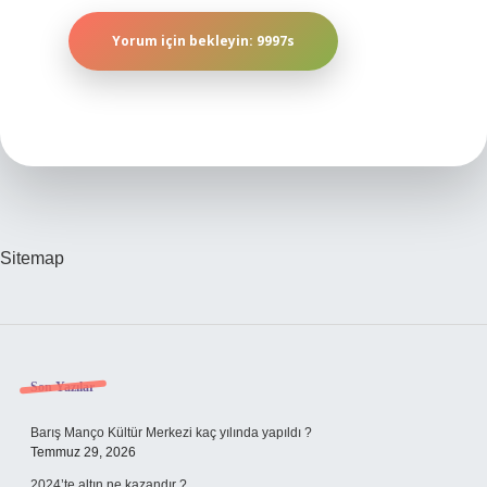
Sitemap
Sidebar
Son Yazılar
Barış Manço Kültür Merkezi kaç yılında yapıldı ?
Temmuz 29, 2026
2024’te altın ne kazandır ?