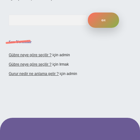
Arama
Son Yorumlar
Gübre neye göre seçilir ?
için
admin
Gübre neye göre seçilir ?
için
Irmak
Gurur nedir ne anlama gelir ?
için
admin
lbet yeni giriş adresi