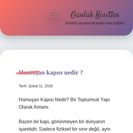
Günlük Kesitler
menüyü
aç
Günlük yaşama tat katan kısa bilgiler.
Anasayfa
Gizlilik Politikası
Yasal Uyarı
Hamuşan kapısı nedir ?
Hakkımızda
Tarih: Şubat 11, 2026
Hamuşan Kapısı Nedir? Bir Toplumsal Yapı
Olarak Anlamı
Bazen bir kapı, görünmeyen bir dünyanın
işaretidir. Sadece fiziksel bir sınır değil, aynı