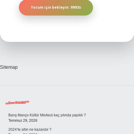
Sitemap
Sidebar
Son Yazılar
Barış Manço Kültür Merkezi kaç yılında yapıldı ?
Temmuz 29, 2026
2024’te altın ne kazandır ?