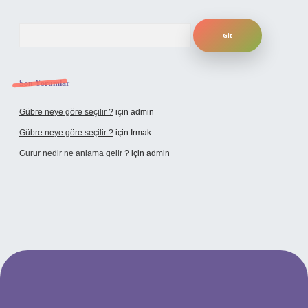
Arama
Son Yorumlar
Gübre neye göre seçilir ?
için
admin
Gübre neye göre seçilir ?
için
Irmak
Gurur nedir ne anlama gelir ?
için
admin
bet yeni giriş adresi