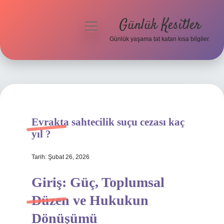
Günlük Kesitler
menüyü
aç
Günlük yaşama tat katan kısa bilgiler.
Anasayfa
Gizlilik Politikası
Yasal Uyarı
Evrakta sahtecilik suçu cezası kaç
Hakkımızda
yıl ?
Tarih: Şubat 26, 2026
Giriş: Güç, Toplumsal
Düzen ve Hukukun
Dönüşümü