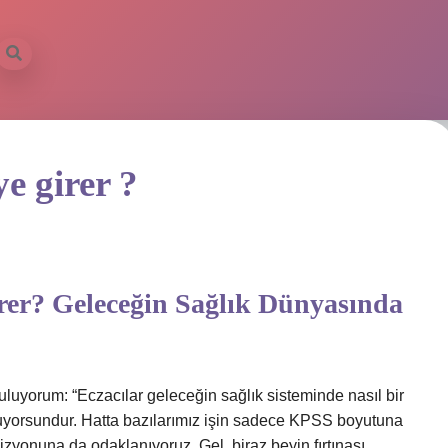
e girer ?
rer? Geleceğin Sağlık Dünyasında
luyorum: “Eczacılar geleceğin sağlık sisteminde nasıl bir
ruyorsundur. Hatta bazılarımız işin sadece KPSS boyutuna
izyonuna da odaklanıyoruz. Gel, biraz beyin fırtınası