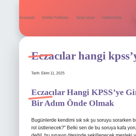
Anasayfa
Gizlilik Politikası
Yasal Uyarı
Hakkımızda
Eczacılar hangi kpss’y
Tarih: Ekim 11, 2025
Eczacılar Hangi KPSS’ye Gi
Bir Adım Önde Olmak
Bugünlerde kendimi sık sık şu soruyu sorarken bu
rol üstlenecek?” Belki sen de bu soruya kafa yo
değil, bu sınavın ötesinde şekillenecek mesleki v