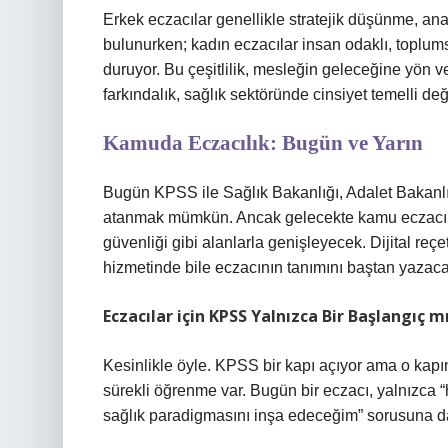
Erkek eczacılar genellikle stratejik düşünme, ana
bulunurken; kadın eczacılar insan odaklı, toplum
duruyor. Bu çeşitlilik, mesleğin geleceğine yön ve
farkındalık, sağlık sektöründe cinsiyet temelli de
Kamuda Eczacılık: Bugün ve Yarın
Bugün KPSS ile Sağlık Bakanlığı, Adalet Bakanlı
atanmak mümkün. Ancak gelecekte kamu eczacılığı; 
güvenliği gibi alanlarla genişleyecek. Dijital reç
hizmetinde bile eczacının tanımını baştan yazaca
Eczacılar için KPSS Yalnızca Bir Başlangıç m
Kesinlikle öyle. KPSS bir kapı açıyor ama o kapın
sürekli öğrenme var. Bugün bir eczacı, yalnızca
sağlık paradigmasını inşa edeceğim” sorusuna da