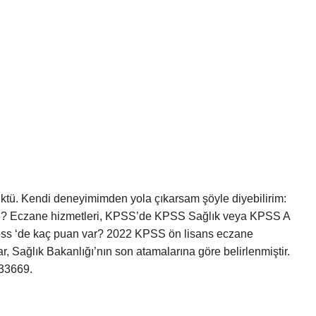
üşüktü. Kendi deneyimimden yola çıkarsam şöyle diyebilirim:
or ? Eczane hizmetleri, KPSS’de KPSS Sağlık veya KPSS A
 kpss ‘de kaç puan var? 2022 KPSS ön lisans eczane
r, Sağlık Bakanlığı’nın son atamalarına göre belirlenmiştir.
,33669.