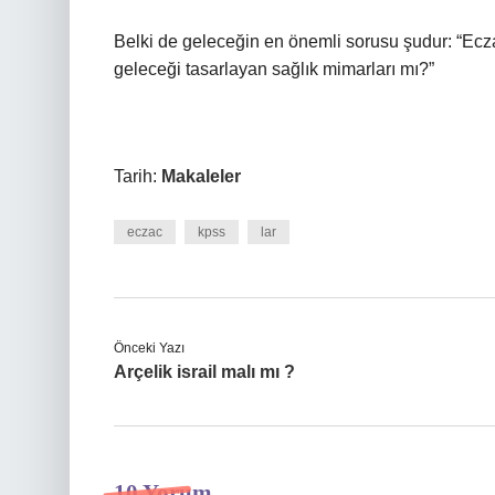
Belki de geleceğin en önemli sorusu şudur: “Ecza
geleceği tasarlayan sağlık mimarları mı?”
Tarih:
Makaleler
eczac
kpss
lar
Önceki Yazı
Arçelik israil malı mı ?
10 Yorum