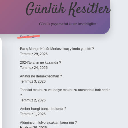
Günlük Kesitler
Günlük yaşama tat katan kısa bilgiler.
Sidebar
Son Yazılar
ilbet yeni giriş 
Barış Manço Kültür Merkezi kaç yılında yapıldı ?
Temmuz 29, 2026
2024’te altın ne kazandır ?
Temmuz 24, 2026
Anafor ne demek teoman ?
Temmuz 3, 2026
Tahsilat makbuzu ve tediye makbuzu arasındaki fark nedir
?
Temmuz 2, 2026
Amber hangi burçta bulunur ?
Temmuz 1, 2026
Alüminyum folyo sıcaktan korur mu ?
Haziran 29, 2026