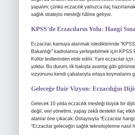
yapalım; çünkü eczacılık yalnızca ilaç hazırlamakl
sağlık stratejisi mesleği hâline geliyor.
KPSS’de Eczacıların Yolu: Hangi Sın
Eczacılar, kamuya atanmak istediklerinde “KPSS L
Bakanlığı” kadrolarına yerleşebilmek için KPSS P
Kültür testlerinden elde edilir. Yani eczacılar için
yoktur. Bu durum, ilk bakışta avantaj gibi görünse
vizyonunu kendi çabalarıyla ortaya koymalarını ge
Geleceğe Dair Vizyon: Eczacılığın Di
Gelecek 10 yılda eczacılık mesleği büyük bir di
değil, veri yönetimi, yapay zekâ destekli ilaç etkil
alanlar öne çıkacak. Dolayısıyla “Eczacılar hang
“Eczacılar geleceğin sağlık teknolojilerine nasıl 