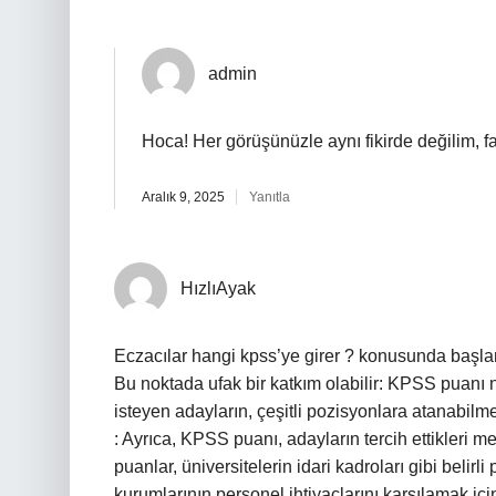
admin
Hoca! Her görüşünüzle aynı fikirde değilim, f
Aralık 9, 2025
Yanıtla
HızlıAyak
Eczacılar hangi kpss’ye girer ? konusunda başla
Bu noktada ufak bir katkım olabilir: KPSS puanı 
isteyen adayların, çeşitli pozisyonlara atanabilme
: Ayrıca, KPSS puanı, adayların tercih ettikleri m
puanlar, üniversitelerin idari kadroları gibi belir
kurumlarının personel ihtiyaçlarını karşılamak iç