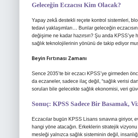
Geleceğin Eczacısı Kim Olacak?
Yapay zekâ destekli reçete kontrol sistemleri, blo
tedavi yaklaşımları… Bunlar geleceğin eczacısının
değişime ne kadar hazırsın? Şu anda KPSS’ye ha
sağlık teknolojilerinin yönünü de takip ediyor m
Beyin Fırtınası Zamanı
Sence 2035’te bir eczacı KPSS’ye girmeden önce h
da eczaneler, sadece ilaç değil, “sağlık verisi 
soruları bile gelecekte sağlık ekonomisi, veri güve
Sonuç: KPSS Sadece Bir Basamak, Vi
Eczacılar bugün KPSS Lisans sınavına giriyor, ev
hangi yöne atacağın. Erkeklerin stratejik vizyonu v
mesleği yalnızca sağlık sisteminin değil, insanlığı