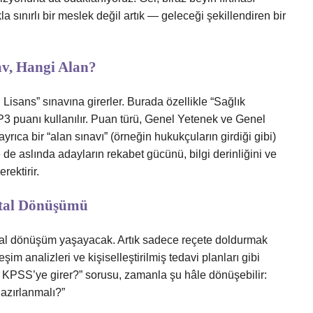
a sınırlı bir meslek değil artık — geleceği şekillendiren bir
av, Hangi Alan?
isans” sınavına girerler. Burada özellikle “Sağlık
3 puanı kullanılır. Puan türü, Genel Yetenek ve Genel
 ayrıca bir “alan sınavı” (örneğin hukukçuların girdiği gibi)
 de aslında adayların rekabet gücünü, bilgi derinliğini ve
rektirir.
jital Dönüşümü
jital dönüşüm yaşayacak. Artık sadece reçete doldurmak
eşim analizleri ve kişiselleştirilmiş tedavi planları gibi
i KPSS’ye girer?” sorusu, zamanla şu hâle dönüşebilir:
hazırlanmalı?”