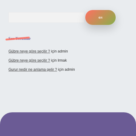
Arama
Son Yorumlar
Gübre neye göre seçilir ?
için
admin
Gübre neye göre seçilir ?
için
Irmak
Gurur nedir ne anlama gelir ?
için
admin
iriş adresi