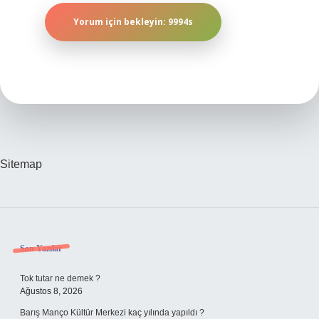
Sitemap
Sidebar
Son Yazılar
Tok tutar ne demek ?
Ağustos 8, 2026
Barış Manço Kültür Merkezi kaç yılında yapıldı ?