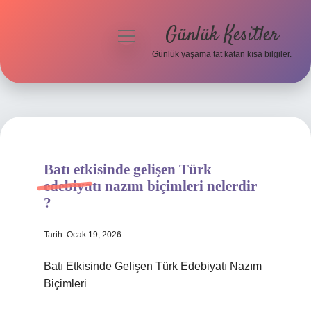
Günlük Kesitler
menüyü
aç
Günlük yaşama tat katan kısa bilgiler.
Anasayfa
Gizlilik Politikası
Yasal Uyarı
Batı etkisinde gelişen Türk
Hakkımızda
edebiyatı nazım biçimleri nelerdir
?
Tarih: Ocak 19, 2026
Batı Etkisinde Gelişen Türk Edebiyatı Nazım
Biçimleri