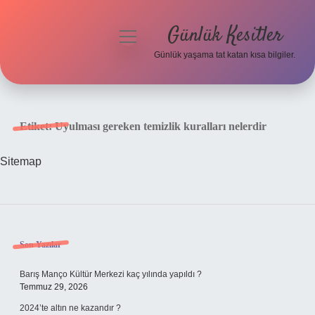
Günlük Kesitler
menüyü
aç
Günlük yaşama tat katan kısa bilgiler.
Anasayfa
Gizlilik Politikası
Etiket:
Uyulması gereken temizlik kuralları nelerdir
Yasal Uyarı
Sitemap
Hakkımızda
Sidebar
Son Yazılar
Barış Manço Kültür Merkezi kaç yılında yapıldı ?
Temmuz 29, 2026
2024’te altın ne kazandır ?