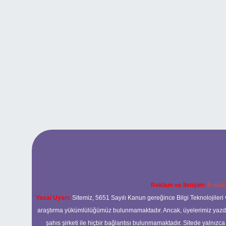
Reklam ve İletişim:
E-mail
Yasal Uyarı:
Sitemiz, 5651 Sayılı Kanun gereğince Bilgi Teknolojileri 
araştırma yükümlülüğümüz bulunmamaktadır. Ancak, üyelerimiz yazdıkla
şahıs şirketi ile hiçbir bağlantısı bulunmamaktadır. Sitede yalnızc