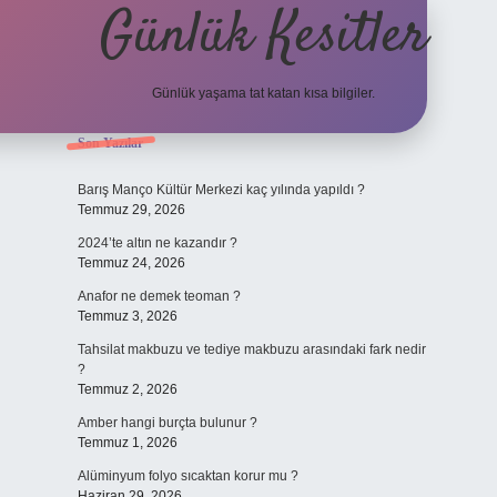
Günlük Kesitler
Günlük yaşama tat katan kısa bilgiler.
Sidebar
Son Yazılar
ilbet yeni 
Barış Manço Kültür Merkezi kaç yılında yapıldı ?
Temmuz 29, 2026
2024’te altın ne kazandır ?
Temmuz 24, 2026
Anafor ne demek teoman ?
Temmuz 3, 2026
Tahsilat makbuzu ve tediye makbuzu arasındaki fark nedir
?
Temmuz 2, 2026
Amber hangi burçta bulunur ?
Temmuz 1, 2026
Alüminyum folyo sıcaktan korur mu ?
Haziran 29, 2026