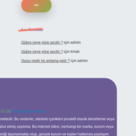
Son Yorumlar
Gübre neye göre seçilir ?
için
admin
Gübre neye göre seçilir ?
için
Irmak
Gurur nedir ne anlama gelir ?
için
admin
 0 726
Telegram: @karabul
ektedir. Bu nedenle, sitedeki içerikleri proaktif olarak denetleme veya
 etmiş sayılırlar. Bu internet sitesi, herhangi bir marka, kurum veya
niteliği taşımamakta olup, gerçek kurum ve kişiler hakkında paylaşım