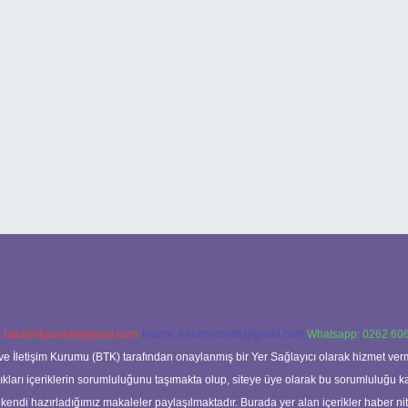
:
backlinkpaneli@gmail.com
Teams:
forumhizmeti@gmail.com
Whatsapp: 0262 606
ve İletişim Kurumu (BTK) tarafından onaylanmış bir Yer Sağlayıcı olarak hizmet verm
rı içeriklerin sorumluluğunu taşımakta olup, siteye üye olarak bu sorumluluğu kabul
a kendi hazırladığımız makaleler paylaşılmaktadır. Burada yer alan içerikler haber 