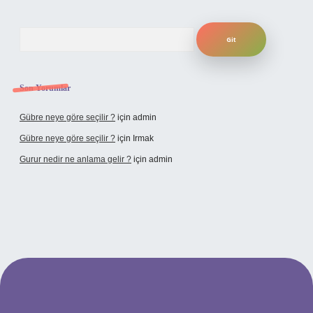
Arama
Son Yorumlar
Gübre neye göre seçilir ?
için
admin
Gübre neye göre seçilir ?
için
Irmak
Gurur nedir ne anlama gelir ?
için
admin
ilbet yeni giriş adresi