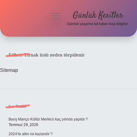
Günlük Kesitler
menüyü
aç
Günlük yaşama tat katan kısa bilgiler.
Anasayfa
Gizlilik Politikası
Etiket:
Tırnak üstü neden törpülenir
Yasal Uyarı
Sitemap
Hakkımızda
Sidebar
Son Yazılar
Barış Manço Kültür Merkezi kaç yılında yapıldı ?
Temmuz 29, 2026
2024’te altın ne kazandır ?