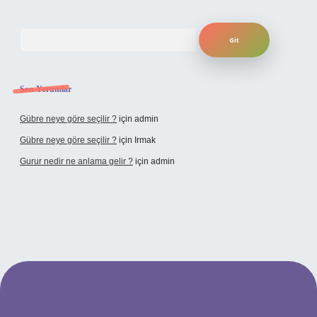
Arama
Son Yorumlar
Gübre neye göre seçilir ?
için
admin
Gübre neye göre seçilir ?
için
Irmak
Gurur nedir ne anlama gelir ?
için
admin
ilbet yeni giriş adresi