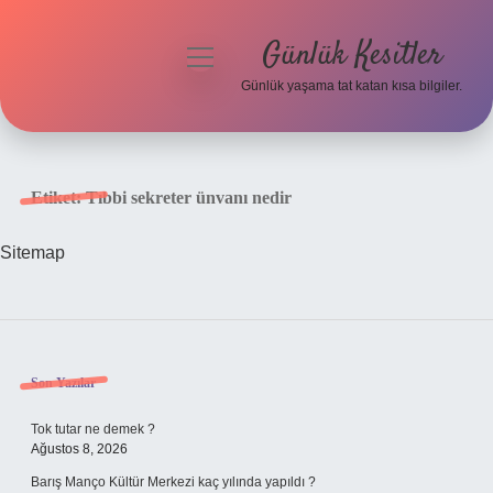
Günlük Kesitler
menüyü
aç
Günlük yaşama tat katan kısa bilgiler.
Anasayfa
Gizlilik Politikası
Etiket:
Tıbbi sekreter ünvanı nedir
Yasal Uyarı
Sitemap
Hakkımızda
Sidebar
Son Yazılar
Tok tutar ne demek ?
Ağustos 8, 2026
Barış Manço Kültür Merkezi kaç yılında yapıldı ?