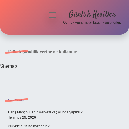
Günlük Kesitler
menüyü
aç
Günlük yaşama tat katan kısa bilgiler.
Anasayfa
Gizlilik Politikası
Etiket:
Şimdilik yerine ne kullanılır
Yasal Uyarı
Sitemap
Hakkımızda
Sidebar
Son Yazılar
Barış Manço Kültür Merkezi kaç yılında yapıldı ?
Temmuz 29, 2026
2024’te altın ne kazandır ?