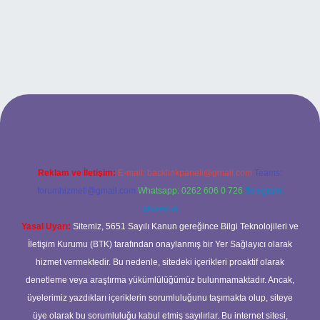
i
Reklam ve İletişim:
E-mail:
backlinkpaneli@gmail.com
Teams:
forumhizmeti@gmail.com
Whatsapp: 0262 606 0 726
Telegram:
@karabul
Yasal Uyarı:
Sitemiz, 5651 Sayılı Kanun gereğince Bilgi Teknolojileri ve
İletişim Kurumu (BTK) tarafından onaylanmış bir Yer Sağlayıcı olarak
hizmet vermektedir. Bu nedenle, sitedeki içerikleri proaktif olarak
denetleme veya araştırma yükümlülüğümüz bulunmamaktadır. Ancak,
üyelerimiz yazdıkları içeriklerin sorumluluğunu taşımakta olup, siteye
üye olarak bu sorumluluğu kabul etmiş sayılırlar. Bu internet sitesi,