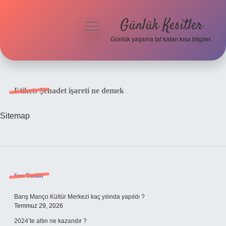
Günlük Kesitler
menüyü
aç
Günlük yaşama tat katan kısa bilgiler.
Anasayfa
Gizlilik Politikası
Etiket:
Şehadet işareti ne demek
Yasal Uyarı
Sitemap
Hakkımızda
Sidebar
Son Yazılar
Barış Manço Kültür Merkezi kaç yılında yapıldı ?
Temmuz 29, 2026
2024’te altın ne kazandır ?