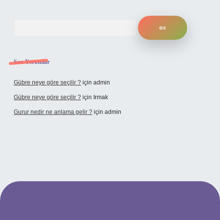
Arama
Son Yorumlar
Gübre neye göre seçilir ?
için
admin
Gübre neye göre seçilir ?
için
Irmak
Gurur nedir ne anlama gelir ?
için
admin
ilbet yeni giriş adresi