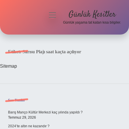
Günlük Kesitler
menüyü
aç
Günlük yaşama tat katan kısa bilgiler.
Anasayfa
Gizlilik Politikası
Etiket:
Sarısu Plajı saat kaçta açılıyor
Yasal Uyarı
Sitemap
Hakkımızda
Sidebar
Son Yazılar
Barış Manço Kültür Merkezi kaç yılında yapıldı ?
Temmuz 29, 2026
2024’te altın ne kazandır ?