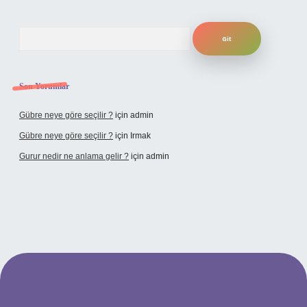
Arama
Son Yorumlar
Gübre neye göre seçilir ?
için
admin
Gübre neye göre seçilir ?
için
Irmak
Gurur nedir ne anlama gelir ?
için
admin
ilbet yeni giriş adresi