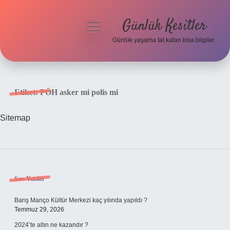
Günlük Kesitler
menüyü
aç
Günlük yaşama tat katan kısa bilgiler.
Anasayfa
Gizlilik Politikası
Etiket:
PÖH asker mi polis mi
Yasal Uyarı
Sitemap
Hakkımızda
Sidebar
Son Yazılar
Barış Manço Kültür Merkezi kaç yılında yapıldı ?
Temmuz 29, 2026
2024’te altın ne kazandır ?