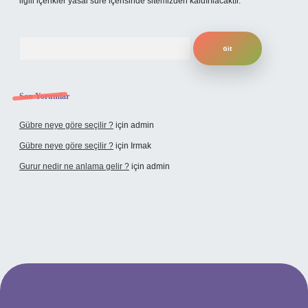
ilgili içerikler yasal süre içerisinde sitemizden kaldırılacaktır.
Arama
Son Yorumlar
Gübre neye göre seçilir ?
için
admin
Gübre neye göre seçilir ?
için
Irmak
Gurur nedir ne anlama gelir ?
için
admin
et yeni giriş adresi