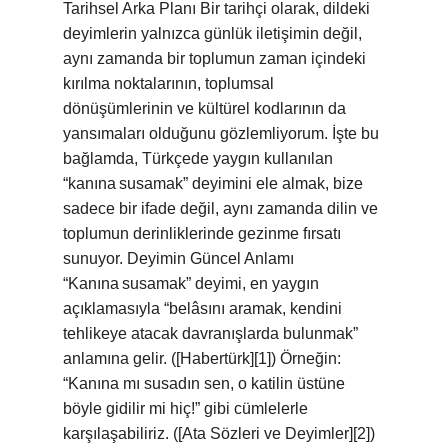
Tarihsel Arka Planı Bir tarihçi olarak, dildeki
deyimlerin yalnızca günlük iletişimin değil,
aynı zamanda bir toplumun zaman içindeki
kırılma noktalarının, toplumsal
dönüşümlerinin ve kültürel kodlarının da
yansımaları olduğunu gözlemliyorum. İşte bu
bağlamda, Türkçede yaygın kullanılan
“kanına susamak” deyimini ele almak, bize
sadece bir ifade değil, aynı zamanda dilin ve
toplumun derinliklerinde gezinme fırsatı
sunuyor. Deyimin Güncel Anlamı
“Kanına susamak” deyimi, en yaygın
açıklamasıyla “belâsını aramak, kendini
tehlikeye atacak davranışlarda bulunmak”
anlamına gelir. ([Habertürk][1]) Örneğin:
“Kanına mı susadın sen, o katilin üstüne
böyle gidilir mi hiç!” gibi cümlelerle
karşılaşabiliriz. ([Ata Sözleri ve Deyimler][2])