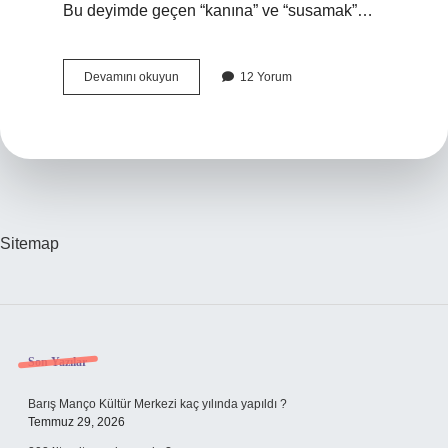
Bu deyimde geçen “kanına” ve “susamak”…
Kanına
Devamını okuyun
12 Yorum
susamak
deyiminin
anlamı
ne
demek
?
Sitemap
Sidebar
Son Yazılar
Barış Manço Kültür Merkezi kaç yılında yapıldı ?
Temmuz 29, 2026