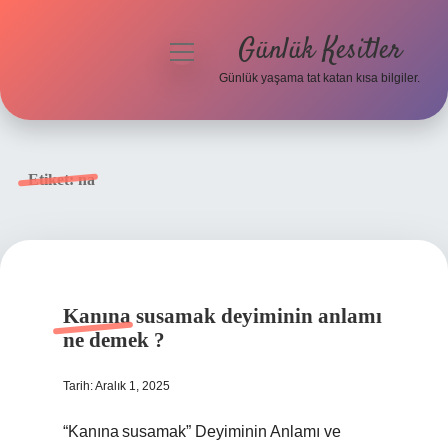
Günlük Kesitler
menüyü
aç
Günlük yaşama tat katan kısa bilgiler.
Anasayfa
Gizlilik Politikası
Etiket:
na
Yasal Uyarı
Hakkımızda
Kanına susamak deyiminin anlamı
ne demek ?
Tarih: Aralık 1, 2025
“Kanına susamak” Deyiminin Anlamı ve