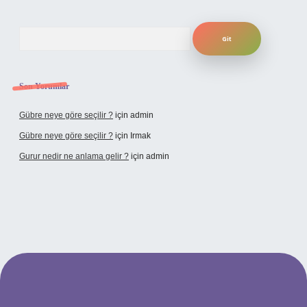
Arama
Son Yorumlar
Gübre neye göre seçilir ?
için
admin
Gübre neye göre seçilir ?
için
Irmak
Gurur nedir ne anlama gelir ?
için
admin
lbet yeni giriş adresi