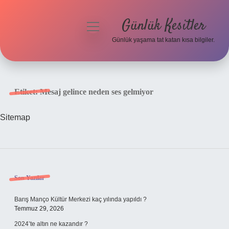
Günlük Kesitler
menüyü
aç
Günlük yaşama tat katan kısa bilgiler.
Anasayfa
Gizlilik Politikası
Etiket:
Mesaj gelince neden ses gelmiyor
Yasal Uyarı
Sitemap
Hakkımızda
Sidebar
Son Yazılar
Barış Manço Kültür Merkezi kaç yılında yapıldı ?
Temmuz 29, 2026
2024’te altın ne kazandır ?