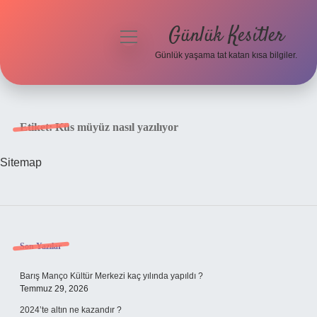
Günlük Kesitler
menüyü
aç
Günlük yaşama tat katan kısa bilgiler.
Anasayfa
Gizlilik Politikası
Etiket:
Küs müyüz nasıl yazılıyor
Yasal Uyarı
Sitemap
Hakkımızda
Sidebar
Son Yazılar
Barış Manço Kültür Merkezi kaç yılında yapıldı ?
Temmuz 29, 2026
2024’te altın ne kazandır ?