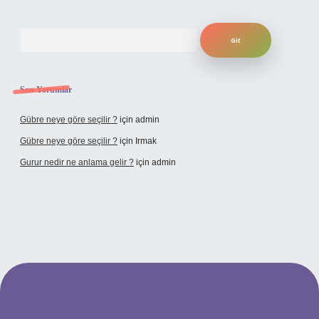
Arama
Son Yorumlar
Gübre neye göre seçilir ?
için
admin
Gübre neye göre seçilir ?
için
Irmak
Gurur nedir ne anlama gelir ?
için
admin
ilbet yeni giriş adresi