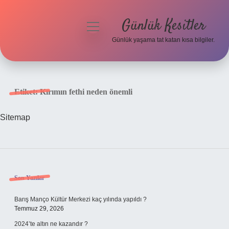
Günlük Kesitler
menüyü
aç
Günlük yaşama tat katan kısa bilgiler.
Anasayfa
Gizlilik Politikası
Etiket:
Kırımın fethi neden önemli
Yasal Uyarı
Sitemap
Hakkımızda
Sidebar
Son Yazılar
Barış Manço Kültür Merkezi kaç yılında yapıldı ?
Temmuz 29, 2026
2024’te altın ne kazandır ?