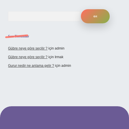
Arama
Son Yorumlar
Gübre neye göre seçilir ?
için
admin
Gübre neye göre seçilir ?
için
Irmak
Gurur nedir ne anlama gelir ?
için
admin
ilbet yeni giriş adresi