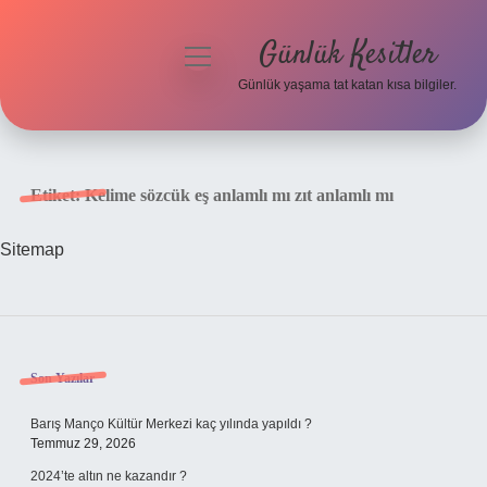
Günlük Kesitler
menüyü
aç
Günlük yaşama tat katan kısa bilgiler.
Anasayfa
Gizlilik Politikası
Etiket:
Kelime sözcük eş anlamlı mı zıt anlamlı mı
Yasal Uyarı
Sitemap
Hakkımızda
Sidebar
Son Yazılar
Barış Manço Kültür Merkezi kaç yılında yapıldı ?
Temmuz 29, 2026
2024’te altın ne kazandır ?