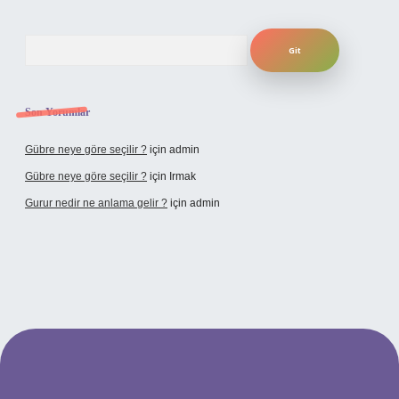
Arama
Son Yorumlar
Gübre neye göre seçilir ?
için
admin
Gübre neye göre seçilir ?
için
Irmak
Gurur nedir ne anlama gelir ?
için
admin
ilbet yeni giriş adresi