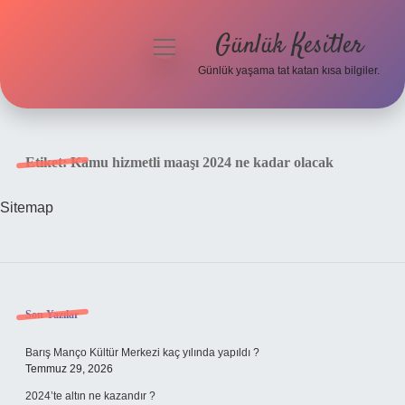
Günlük Kesitler
menüyü
aç
Günlük yaşama tat katan kısa bilgiler.
Anasayfa
Gizlilik Politikası
Etiket:
Kamu hizmetli maaşı 2024 ne kadar olacak
Yasal Uyarı
Sitemap
Hakkımızda
Sidebar
Son Yazılar
Barış Manço Kültür Merkezi kaç yılında yapıldı ?
Temmuz 29, 2026
2024’te altın ne kazandır ?