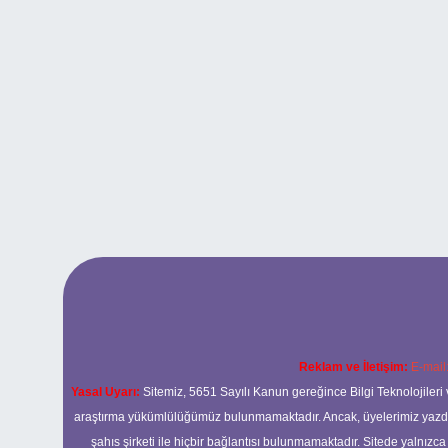
Reklam ve İletişim:
E-mail
Yasal Uyarı:
Sitemiz, 5651 Sayılı Kanun gereğince Bilgi Teknolojileri 
araştırma yükümlülüğümüz bulunmamaktadır. Ancak, üyelerimiz yazdıkla
şahıs şirketi ile hiçbir bağlantısı bulunmamaktadır. Sitede yalnızc