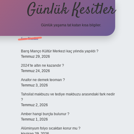
Günlük Kesitler
Günlük yaşama tat katan kısa bilgiler.
Sidebar
Son Yazılar
ilbet yeni 
Barış Manço Kültür Merkezi kaç yılında yapıldı ?
Temmuz 29, 2026
2024’te altın ne kazandır ?
Temmuz 24, 2026
Anafor ne demek teoman ?
Temmuz 3, 2026
Tahsilat makbuzu ve tediye makbuzu arasındaki fark nedir
?
Temmuz 2, 2026
Amber hangi burçta bulunur ?
Temmuz 1, 2026
Alüminyum folyo sıcaktan korur mu ?
Haziran 29, 2026