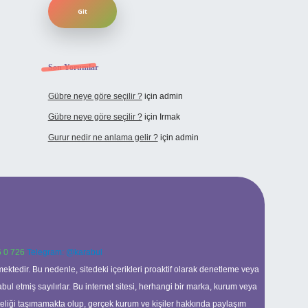
Son Yorumlar
Gübre neye göre seçilir ?
için
admin
Gübre neye göre seçilir ?
için
Irmak
Gurur nedir ne anlama gelir ?
için
admin
 0 726
Telegram: @karabul
ektedir. Bu nedenle, sitedeki içerikleri proaktif olarak denetleme veya
 etmiş sayılırlar. Bu internet sitesi, herhangi bir marka, kurum veya
niteliği taşımamakta olup, gerçek kurum ve kişiler hakkında paylaşım