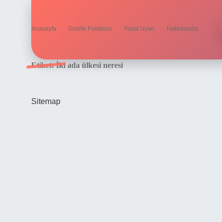
Anasayfa
Gizlilik Politikası
Yasal Uyarı
Hakkımızda
Etiket:
İki ada ülkesi neresi
Sitemap