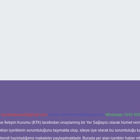
:
backlinkpaneli@gmail.com
Teams:
forumhizmeti@gmail.com
Whatsapp: 0262 606
ve İletişim Kurumu (BTK) tarafından onaylanmış bir Yer Sağlayıcı olarak hizmet verm
rı içeriklerin sorumluluğunu taşımakta olup, siteye üye olarak bu sorumluluğu kabul
a kendi hazırladığımız makaleler paylaşılmaktadır. Burada yer alan içerikler haber 