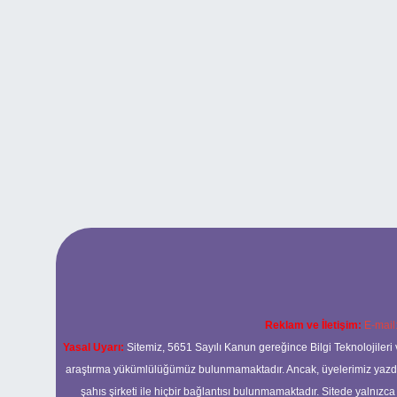
Reklam ve İletişim:
E-mail
Yasal Uyarı:
Sitemiz, 5651 Sayılı Kanun gereğince Bilgi Teknolojileri 
araştırma yükümlülüğümüz bulunmamaktadır. Ancak, üyelerimiz yazdıkla
şahıs şirketi ile hiçbir bağlantısı bulunmamaktadır. Sitede yalnızc