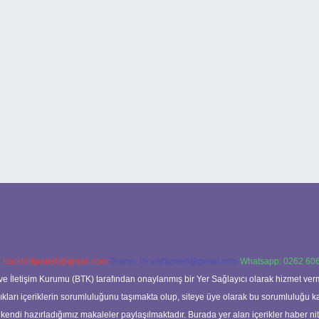
:
backlinkpaneli@gmail.com
Teams:
forumhizmeti@gmail.com
Whatsapp: 0262 606
ve İletişim Kurumu (BTK) tarafından onaylanmış bir Yer Sağlayıcı olarak hizmet verm
rı içeriklerin sorumluluğunu taşımakta olup, siteye üye olarak bu sorumluluğu kabul
a kendi hazırladığımız makaleler paylaşılmaktadır. Burada yer alan içerikler haber 