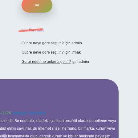
Son Yorumlar
Gübre neye göre seçilir ?
için
admin
Gübre neye göre seçilir ?
için
Irmak
Gurur nedir ne anlama gelir ?
için
admin
 0 726
Telegram: @karabul
ektedir. Bu nedenle, sitedeki içerikleri proaktif olarak denetleme veya
 etmiş sayılırlar. Bu internet sitesi, herhangi bir marka, kurum veya
niteliği taşımamakta olup, gerçek kurum ve kişiler hakkında paylaşım