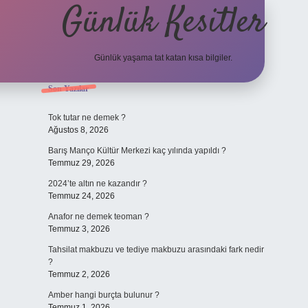
Günlük Kesitler
Günlük yaşama tat katan kısa bilgiler.
Sidebar
Son Yazılar
ilbet yeni 
Tok tutar ne demek ?
Ağustos 8, 2026
Barış Manço Kültür Merkezi kaç yılında yapıldı ?
Temmuz 29, 2026
2024’te altın ne kazandır ?
Temmuz 24, 2026
Anafor ne demek teoman ?
Temmuz 3, 2026
Tahsilat makbuzu ve tediye makbuzu arasındaki fark nedir
?
Temmuz 2, 2026
Amber hangi burçta bulunur ?
Temmuz 1, 2026