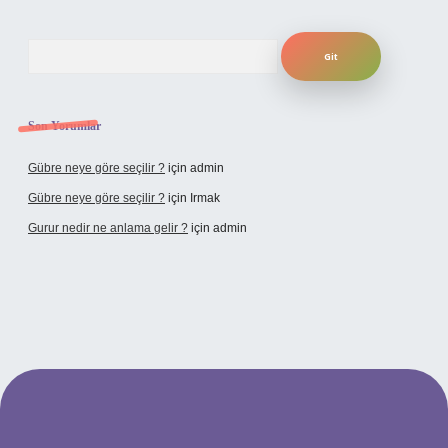
Arama
Son Yorumlar
Gübre neye göre seçilir ?
için
admin
Gübre neye göre seçilir ?
için
Irmak
Gurur nedir ne anlama gelir ?
için
admin
ilbet yeni giriş adresi