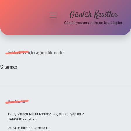
Günlük Kesitler
menüyü
aç
Günlük yaşama tat katan kısa bilgiler.
Anasayfa
Gizlilik Politikası
Etiket:
Güçlü agnostik nedir
Yasal Uyarı
Sitemap
Hakkımızda
Sidebar
Son Yazılar
Barış Manço Kültür Merkezi kaç yılında yapıldı ?
Temmuz 29, 2026
2024’te altın ne kazandır ?