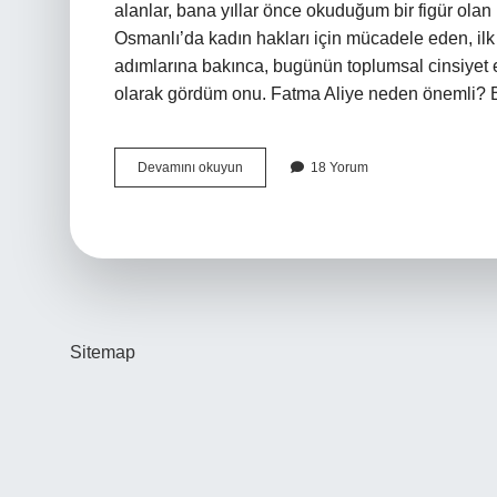
alanlar, bana yıllar önce okuduğum bir figür olan F
Osmanlı’da kadın hakları için mücadele eden, il
adımlarına bakınca, bugünün toplumsal cinsiyet eşit
olarak gördüm onu. Fatma Aliye neden önemli? B
Fatma
Devamını okuyun
18 Yorum
Aliye
neden
önemli
?
Sitemap