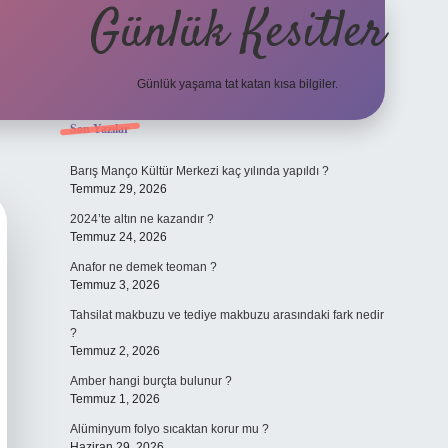
Günlük Kesitler
Günlük yaşama tat katan kısa bilgiler.
Sidebar
Son Yazılar
ilbet yeni 
Barış Manço Kültür Merkezi kaç yılında yapıldı ?
Temmuz 29, 2026
2024’te altın ne kazandır ?
Temmuz 24, 2026
Anafor ne demek teoman ?
Temmuz 3, 2026
Tahsilat makbuzu ve tediye makbuzu arasındaki fark nedir
?
Temmuz 2, 2026
Amber hangi burçta bulunur ?
Temmuz 1, 2026
Alüminyum folyo sıcaktan korur mu ?
Haziran 29, 2026