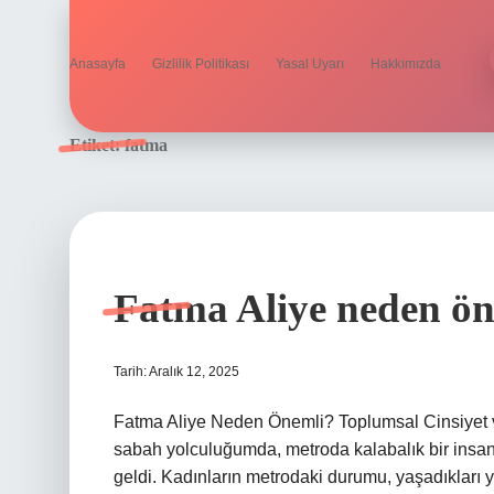
Anasayfa
Gizlilik Politikası
Yasal Uyarı
Hakkımızda
Etiket:
fatma
Fatma Aliye neden ön
Tarih: Aralık 12, 2025
Fatma Aliye Neden Önemli? Toplumsal Cinsiyet ve
sabah yolculuğumda, metroda kalabalık bir insan
geldi. Kadınların metrodaki durumu, yaşadıkları ye