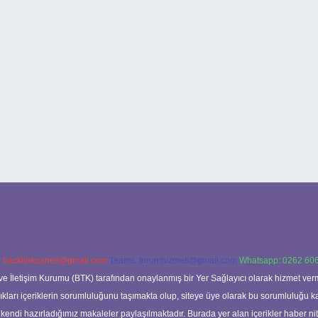
:
backlinkpaneli@gmail.com
Teams:
forumhizmeti@gmail.com
Whatsapp: 0262 606
ve İletişim Kurumu (BTK) tarafından onaylanmış bir Yer Sağlayıcı olarak hizmet verm
rı içeriklerin sorumluluğunu taşımakta olup, siteye üye olarak bu sorumluluğu kabul
a kendi hazırladığımız makaleler paylaşılmaktadır. Burada yer alan içerikler haber 