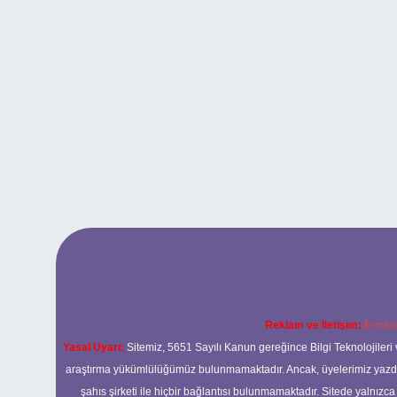
Reklam ve İletişim:
E-mail
Yasal Uyarı:
Sitemiz, 5651 Sayılı Kanun gereğince Bilgi Teknolojileri 
araştırma yükümlülüğümüz bulunmamaktadır. Ancak, üyelerimiz yazdıkla
şahıs şirketi ile hiçbir bağlantısı bulunmamaktadır. Sitede yalnızc