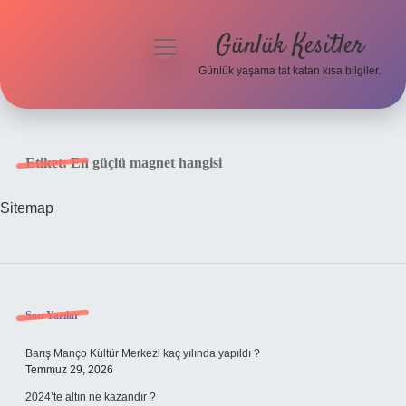
Günlük Kesitler
menüyü
aç
Günlük yaşama tat katan kısa bilgiler.
Anasayfa
Gizlilik Politikası
Etiket:
En güçlü magnet hangisi
Yasal Uyarı
Sitemap
Hakkımızda
Sidebar
Son Yazılar
Barış Manço Kültür Merkezi kaç yılında yapıldı ?
Temmuz 29, 2026
2024’te altın ne kazandır ?