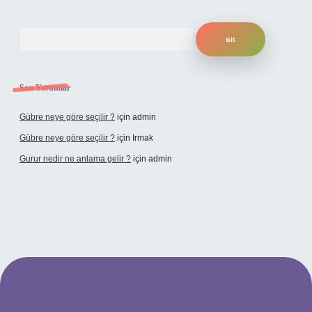
Arama
Son Yorumlar
Gübre neye göre seçilir ?
için
admin
Gübre neye göre seçilir ?
için
Irmak
Gurur nedir ne anlama gelir ?
için
admin
ilbet yeni giriş adresi