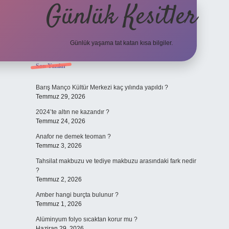
Günlük Kesitler
Günlük yaşama tat katan kısa bilgiler.
Sidebar
Son Yazılar
ilbet yeni 
Barış Manço Kültür Merkezi kaç yılında yapıldı ?
Temmuz 29, 2026
2024’te altın ne kazandır ?
Temmuz 24, 2026
Anafor ne demek teoman ?
Temmuz 3, 2026
Tahsilat makbuzu ve tediye makbuzu arasındaki fark nedir
?
Temmuz 2, 2026
Amber hangi burçta bulunur ?
Temmuz 1, 2026
Alüminyum folyo sıcaktan korur mu ?
Haziran 29, 2026