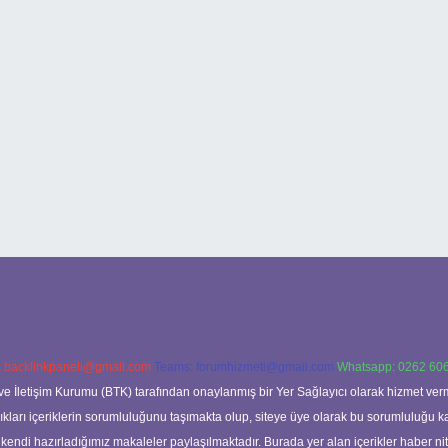
:
backlinkpaneli@gmail.com
Teams:
forumhizmeti@gmail.com
Whatsapp: 0262 606
ve İletişim Kurumu (BTK) tarafından onaylanmış bir Yer Sağlayıcı olarak hizmet verm
rı içeriklerin sorumluluğunu taşımakta olup, siteye üye olarak bu sorumluluğu kabul
a kendi hazırladığımız makaleler paylaşılmaktadır. Burada yer alan içerikler haber 