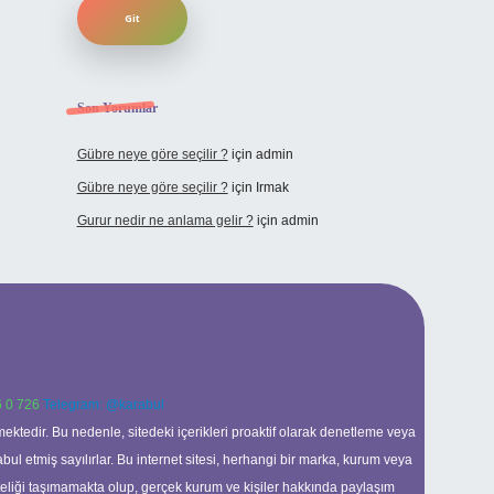
Son Yorumlar
Gübre neye göre seçilir ?
için
admin
Gübre neye göre seçilir ?
için
Irmak
Gurur nedir ne anlama gelir ?
için
admin
 0 726
Telegram: @karabul
ektedir. Bu nedenle, sitedeki içerikleri proaktif olarak denetleme veya
 etmiş sayılırlar. Bu internet sitesi, herhangi bir marka, kurum veya
niteliği taşımamakta olup, gerçek kurum ve kişiler hakkında paylaşım