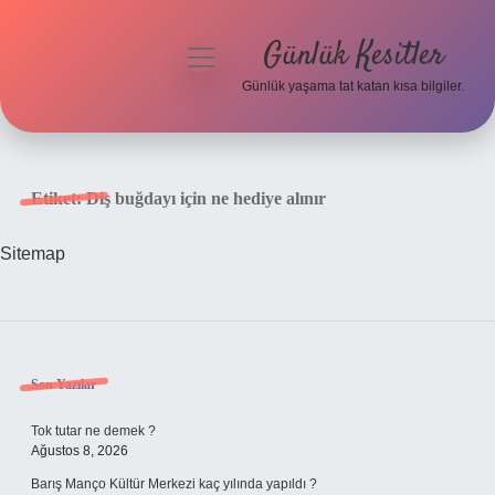
Günlük Kesitler
menüyü
aç
Günlük yaşama tat katan kısa bilgiler.
Anasayfa
Gizlilik Politikası
Etiket:
Diş buğdayı için ne hediye alınır
Yasal Uyarı
Sitemap
Hakkımızda
Sidebar
Son Yazılar
Tok tutar ne demek ?
Ağustos 8, 2026
Barış Manço Kültür Merkezi kaç yılında yapıldı ?