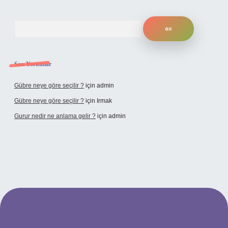
Arama
Son Yorumlar
Gübre neye göre seçilir ?
için
admin
Gübre neye göre seçilir ?
için
Irmak
Gurur nedir ne anlama gelir ?
için
admin
ilbet yeni giriş adresi