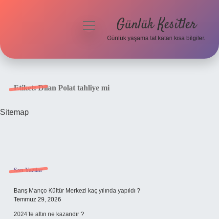
Günlük Kesitler
menüyü
aç
Günlük yaşama tat katan kısa bilgiler.
Anasayfa
Gizlilik Politikası
Etiket:
Dilan Polat tahliye mi
Yasal Uyarı
Sitemap
Hakkımızda
Sidebar
Son Yazılar
Barış Manço Kültür Merkezi kaç yılında yapıldı ?
Temmuz 29, 2026
2024’te altın ne kazandır ?