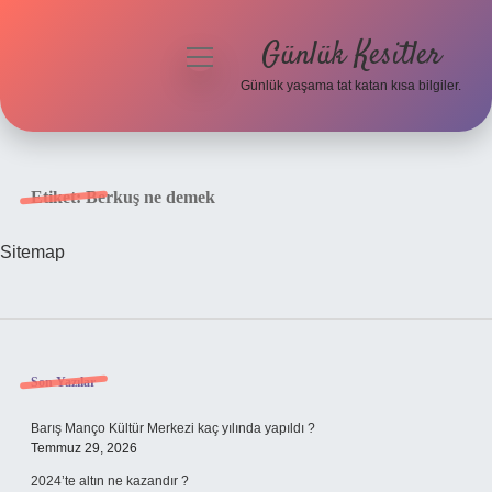
Günlük Kesitler
menüyü
aç
Günlük yaşama tat katan kısa bilgiler.
Anasayfa
Gizlilik Politikası
Etiket:
Berkuş ne demek
Yasal Uyarı
Sitemap
Hakkımızda
Sidebar
Son Yazılar
Barış Manço Kültür Merkezi kaç yılında yapıldı ?
Temmuz 29, 2026
2024’te altın ne kazandır ?