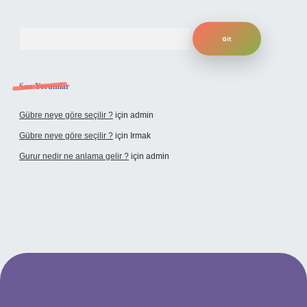
Arama
Son Yorumlar
Gübre neye göre seçilir ?
için
admin
Gübre neye göre seçilir ?
için
Irmak
Gurur nedir ne anlama gelir ?
için
admin
ilbet yeni giriş adresi