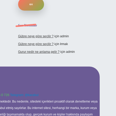
Son Yorumlar
Gübre neye göre seçilir ?
için
admin
Gübre neye göre seçilir ?
için
Irmak
Gurur nedir ne anlama gelir ?
için
admin
 0 726
Telegram: @karabul
ektedir. Bu nedenle, sitedeki içerikleri proaktif olarak denetleme veya
 etmiş sayılırlar. Bu internet sitesi, herhangi bir marka, kurum veya
niteliği taşımamakta olup, gerçek kurum ve kişiler hakkında paylaşım