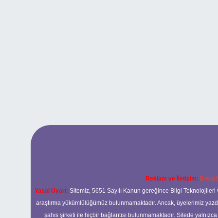
Reklam ve İletişim:
E-mail
Yasal Uyarı:
Sitemiz, 5651 Sayılı Kanun gereğince Bilgi Teknolojileri 
araştırma yükümlülüğümüz bulunmamaktadır. Ancak, üyelerimiz yazdıkla
şahıs şirketi ile hiçbir bağlantısı bulunmamaktadır. Sitede yalnızc