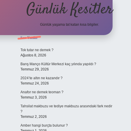
Günlük Kesitler
Günlük yaşama tat katan kısa bilgiler.
Sidebar
Son Yazılar
ilbet yeni
Tok tutar ne demek ?
Ağustos 8, 2026
Barış Manço Kültür Merkezi kaç yılında yapıldı ?
Temmuz 29, 2026
2024’te altın ne kazandır ?
Temmuz 24, 2026
Anafor ne demek teoman ?
Temmuz 3, 2026
Tahsilat makbuzu ve tediye makbuzu arasındaki fark nedir
?
Temmuz 2, 2026
Amber hangi burçta bulunur ?
Temmuz 1, 2026