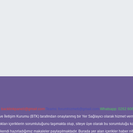
:
backlinkpaneli@gmail.com
Teams:
forumhizmeti@gmail.com
Whatsapp: 0262 606
ve İletişim Kurumu (BTK) tarafından onaylanmış bir Yer Sağlayıcı olarak hizmet verm
rı içeriklerin sorumluluğunu taşımakta olup, siteye üye olarak bu sorumluluğu kabul
a kendi hazırladığımız makaleler paylaşılmaktadır. Burada yer alan içerikler haber 