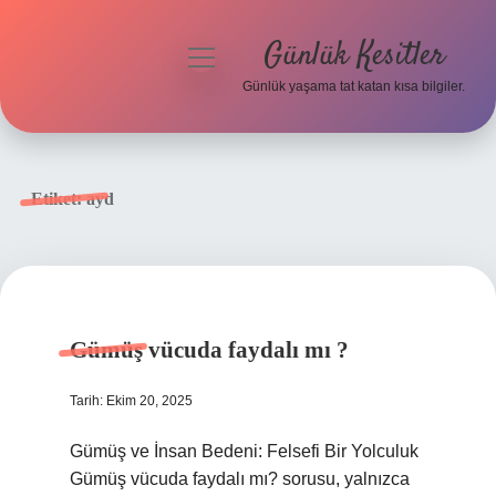
Günlük Kesitler
menüyü
aç
Günlük yaşama tat katan kısa bilgiler.
Anasayfa
Gizlilik Politikası
Etiket:
ayd
Yasal Uyarı
Hakkımızda
Gümüş vücuda faydalı mı ?
Tarih: Ekim 20, 2025
Gümüş ve İnsan Bedeni: Felsefi Bir Yolculuk
Gümüş vücuda faydalı mı? sorusu, yalnızca