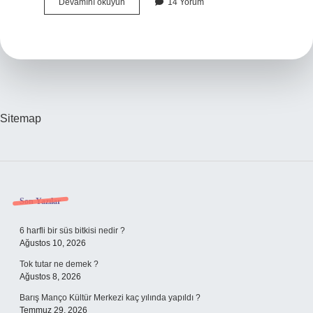
Gümüş
Devamını okuyun
14 Yorum
vücuda
faydalı
mı
?
Sitemap
Sidebar
Son Yazılar
6 harfli bir süs bitkisi nedir ?
Ağustos 10, 2026
Tok tutar ne demek ?
Ağustos 8, 2026
Barış Manço Kültür Merkezi kaç yılında yapıldı ?
Temmuz 29, 2026