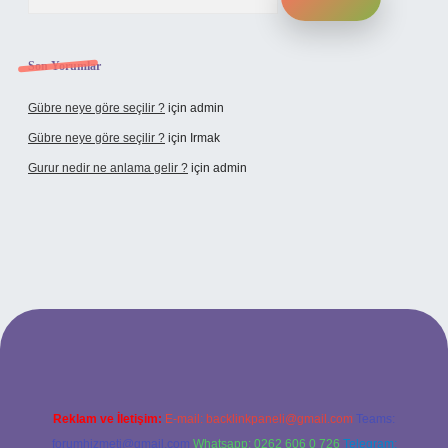
Son Yorumlar
Gübre neye göre seçilir ?
için
admin
Gübre neye göre seçilir ?
için
Irmak
Gurur nedir ne anlama gelir ?
için
admin
lbet yeni giriş adresi
Reklam ve İletişim:
E-mail:
backlinkpaneli@gmail.com
Teams:
forumhizmeti@gmail.com
Whatsapp: 0262 606 0 726
Telegram: