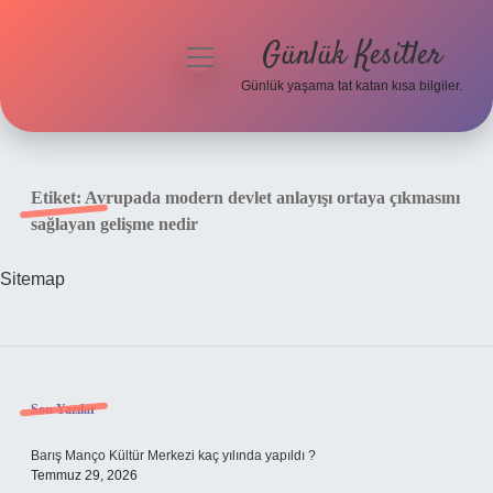
Günlük Kesitler
menüyü
aç
Günlük yaşama tat katan kısa bilgiler.
Anasayfa
Gizlilik Politikası
Etiket:
Avrupada modern devlet anlayışı ortaya çıkmasını
sağlayan gelişme nedir
Yasal Uyarı
Sitemap
Hakkımızda
Sidebar
Son Yazılar
Barış Manço Kültür Merkezi kaç yılında yapıldı ?
Temmuz 29, 2026