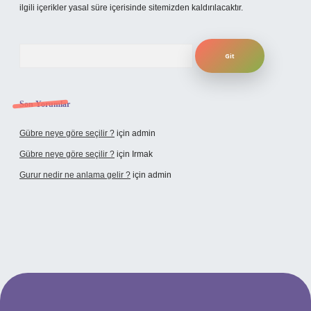
ilgili içerikler yasal süre içerisinde sitemizden kaldırılacaktır.
Arama
Son Yorumlar
Gübre neye göre seçilir ?
için
admin
Gübre neye göre seçilir ?
için
Irmak
Gurur nedir ne anlama gelir ?
için
admin
ilbet yeni giriş adresi