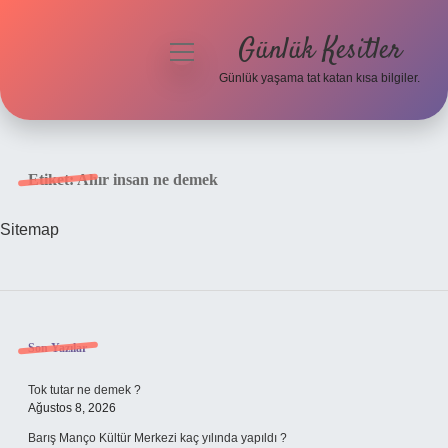
Günlük Kesitler
menüyü
aç
Günlük yaşama tat katan kısa bilgiler.
Anasayfa
Gizlilik Politikası
Etiket:
Ahır insan ne demek
Yasal Uyarı
Sitemap
Hakkımızda
Sidebar
Son Yazılar
Tok tutar ne demek ?
Ağustos 8, 2026
Barış Manço Kültür Merkezi kaç yılında yapıldı ?