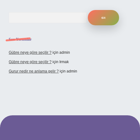
Arama
Son Yorumlar
Gübre neye göre seçilir ?
için
admin
Gübre neye göre seçilir ?
için
Irmak
Gurur nedir ne anlama gelir ?
için
admin
ilbet yeni giriş adresi