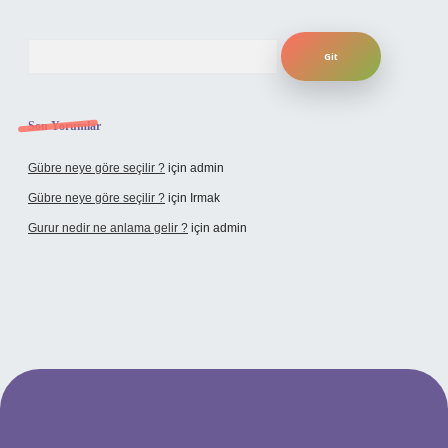
Arama
Son Yorumlar
Gübre neye göre seçilir ?
için
admin
Gübre neye göre seçilir ?
için
Irmak
Gurur nedir ne anlama gelir ?
için
admin
ilbet yeni giriş adresi