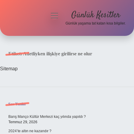
Günlük Kesitler
menüyü
aç
Günlük yaşama tat katan kısa bilgiler.
Anasayfa
Gizlilik Politikası
Etiket:
Adetliyken ilişkiye girilirse ne olur
Yasal Uyarı
Sitemap
Hakkımızda
Sidebar
Son Yazılar
Barış Manço Kültür Merkezi kaç yılında yapıldı ?
Temmuz 29, 2026
2024’te altın ne kazandır ?