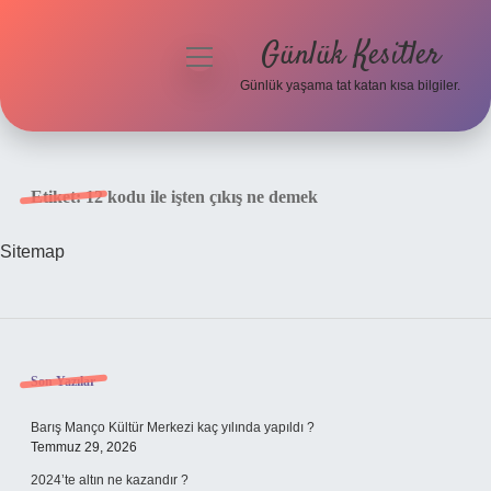
Günlük Kesitler
menüyü
aç
Günlük yaşama tat katan kısa bilgiler.
Anasayfa
Gizlilik Politikası
Etiket:
12 kodu ile işten çıkış ne demek
Yasal Uyarı
Sitemap
Hakkımızda
Sidebar
Son Yazılar
Barış Manço Kültür Merkezi kaç yılında yapıldı ?
Temmuz 29, 2026
2024’te altın ne kazandır ?