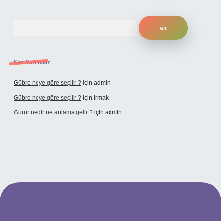
Arama
Son Yorumlar
Gübre neye göre seçilir ?
için
admin
Gübre neye göre seçilir ?
için
Irmak
Gurur nedir ne anlama gelir ?
için
admin
ilbet yeni giriş adresi