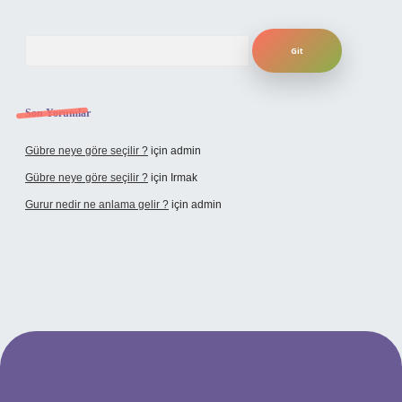
Arama
Son Yorumlar
Gübre neye göre seçilir ?
için
admin
Gübre neye göre seçilir ?
için
Irmak
Gurur nedir ne anlama gelir ?
için
admin
ilbet yeni giriş adresi