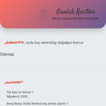
Günlük Kesitler
menüyü
aç
Günlük yaşama tat katan kısa bilgiler.
Anasayfa
Gizlilik Politikası
Etiket:
1 ev ayda kaç metreküp doğalgaz harcar
Yasal Uyarı
Sitemap
Hakkımızda
Sidebar
Son Yazılar
Tok tutar ne demek ?
Ağustos 8, 2026
Barış Manço Kültür Merkezi kaç yılında yapıldı ?