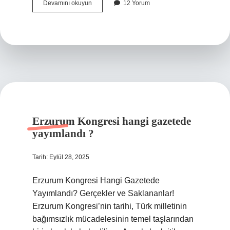
Gabonlu
Devamını okuyun
12 Yorum
Dina
olayı
nedir
?
Erzurum Kongresi hangi gazetede
yayımlandı ?
Tarih: Eylül 28, 2025
Erzurum Kongresi Hangi Gazetede
Yayımlandı? Gerçekler ve Saklananlar!
Erzurum Kongresi’nin tarihi, Türk milletinin
bağımsızlık mücadelesinin temel taşlarından