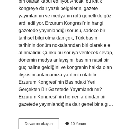
biri olarak kabul ediliyor. Ancak, bu kritik
kongreye dair yazılı belgelerin, gazete
yayımlarının ve medyanın rolü genellikle göz
ardı ediliyor. Erzurum Kongresi’nin hangi
gazetede yayımlandığı sorusu, sadece bir
tarihsel bilgi olmaktan çok, Türk basın
tarihinin dönüm noktalarından biri olarak ele
alınmalıdır. Çünkü bu soruya verilecek cevap,
dönemin medya anlayışını, basının nasıl bir
güç haline geldiğini ve kongrenin halkla olan
ilişkisini anlamamıza yardımcı olabilir.
Erzurum Kongresi’nin Basındaki Yeri:
Gerçekten Bir Gazetede Yayımlandı mı?
Erzurum Kongresi’nin hemen ardından bir
gazetede yayımlandığına dair genel bir algı…
Erzurum
Devamını okuyun
10 Yorum
Kongresi