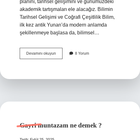
planını, tarihsel gelişimini ve günümüzdeki
akademik tartışmaları ele alacağız. Bilimin
Tarihsel Gelişimi ve Coğrafi Çeşitlilik Bilim,
ilk kez antik Yunan’da modern anlamda
şekillenmeye başlasa da, bilimsel…
Bilim
Devamını okuyun
8 Yorum
hangi
ülkenin
?
Gayri muntazam ne demek ?
Tarih: Eylül 25, 2025