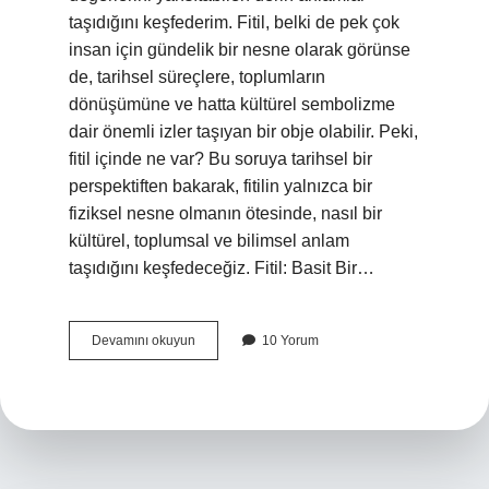
taşıdığını keşfederim. Fitil, belki de pek çok
insan için gündelik bir nesne olarak görünse
de, tarihsel süreçlere, toplumların
dönüşümüne ve hatta kültürel sembolizme
dair önemli izler taşıyan bir obje olabilir. Peki,
fitil içinde ne var? Bu soruya tarihsel bir
perspektiften bakarak, fitilin yalnızca bir
fiziksel nesne olmanın ötesinde, nasıl bir
kültürel, toplumsal ve bilimsel anlam
taşıdığını keşfedeceğiz. Fitil: Basit Bir…
Fitil
Devamını okuyun
10 Yorum
içinde
ne
var
?