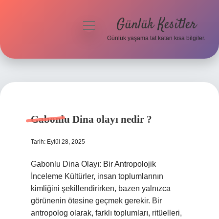
Günlük Kesitler
menüyü
aç
Günlük yaşama tat katan kısa bilgiler.
Anasayfa
Gizlilik Politikası
Günlük
Yasal Uyarı
Kesitler
Gabonlu Dina olayı nedir ?
Hakkımızda
Yazılar
Tarih: Eylül 28, 2025
Gabonlu Dina Olayı: Bir Antropolojik
İnceleme Kültürler, insan toplumlarının
kimliğini şekillendirirken, bazen yalnızca
görünenin ötesine geçmek gerekir. Bir
antropolog olarak, farklı toplumları, ritüelleri,