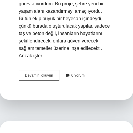
görev alıyordum. Bu proje, şehre yeni bir
yaşam alanı kazandırmayı amaçlıyordu.
Bütün ekip büyük bir heyecan içindeydi,
çünkü burada oluşturulacak yapılar, sadece
taş ve beton değil, insanların hayatlarını
şekillendirecek, onlara güven verecek
sağlam temeller üzerine inşa edilecekti.
Ancak işler…
Hasarsız
Devamını okuyun
6 Yorum
bina
ne
demek
?