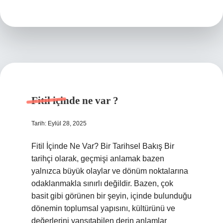
hangi
gazetede
yayımlandı
?
Fitil içinde ne var ?
Tarih: Eylül 28, 2025
Fitil İçinde Ne Var? Bir Tarihsel Bakış Bir
tarihçi olarak, geçmişi anlamak bazen
yalnızca büyük olaylar ve dönüm noktalarına
odaklanmakla sınırlı değildir. Bazen, çok
basit gibi görünen bir şeyin, içinde bulunduğu
dönemin toplumsal yapısını, kültürünü ve
değerlerini yansıtabilen derin anlamlar