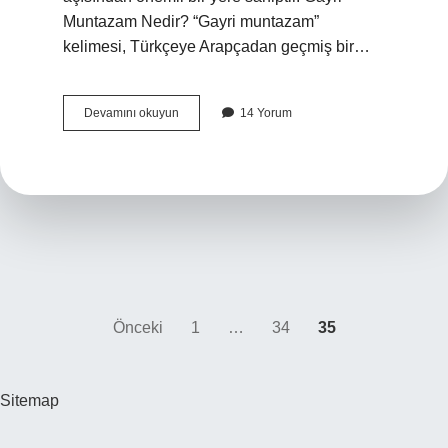
Muntazam Nedir? “Gayri muntazam”
kelimesi, Türkçeye Arapçadan geçmiş bir…
Gayri
Devamını okuyun
14 Yorum
muntazam
ne
demek
?
Yazı
Önceki
1
…
34
35
sayfalaması
Sitemap