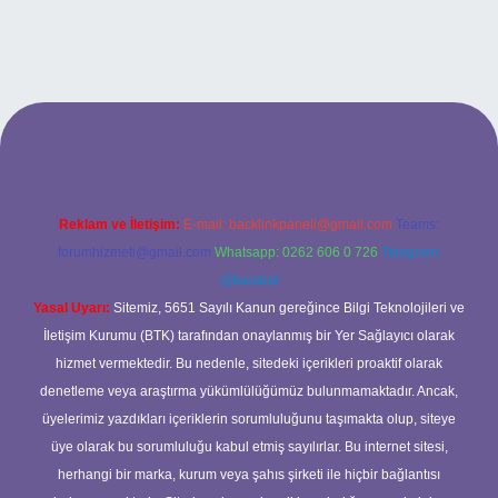
iriş adresi
Reklam ve İletişim:
E-mail:
backlinkpaneli@gmail.com
Teams:
forumhizmeti@gmail.com
Whatsapp: 0262 606 0 726
Telegram:
@karabul
Yasal Uyarı:
Sitemiz, 5651 Sayılı Kanun gereğince Bilgi Teknolojileri ve
İletişim Kurumu (BTK) tarafından onaylanmış bir Yer Sağlayıcı olarak
hizmet vermektedir. Bu nedenle, sitedeki içerikleri proaktif olarak
denetleme veya araştırma yükümlülüğümüz bulunmamaktadır. Ancak,
üyelerimiz yazdıkları içeriklerin sorumluluğunu taşımakta olup, siteye
üye olarak bu sorumluluğu kabul etmiş sayılırlar. Bu internet sitesi,
herhangi bir marka, kurum veya şahıs şirketi ile hiçbir bağlantısı