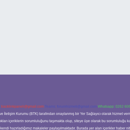
:
backlinkpaneli@gmail.com
Teams:
forumhizmeti@gmail.com
Whatsapp: 0262 606
ve İletişim Kurumu (BTK) tarafından onaylanmış bir Yer Sağlayıcı olarak hizmet verm
rı içeriklerin sorumluluğunu taşımakta olup, siteye üye olarak bu sorumluluğu kabul
a kendi hazırladığımız makaleler paylaşılmaktadır. Burada yer alan içerikler haber 