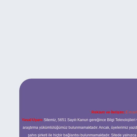
Reklam ve İletişim:
E-mail
Yasal Uyarı:
Sitemiz, 5651 Sayılı Kanun gereğince Bilgi Teknolojileri 
araştırma yükümlülüğümüz bulunmamaktadır. Ancak, üyelerimiz yazdıkla
şahıs şirketi ile hiçbir bağlantısı bulunmamaktadır. Sitede yalnızc