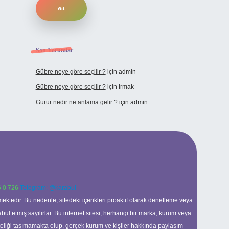
Son Yorumlar
Gübre neye göre seçilir ?
için
admin
Gübre neye göre seçilir ?
için
Irmak
Gurur nedir ne anlama gelir ?
için
admin
 0 726
Telegram: @karabul
ektedir. Bu nedenle, sitedeki içerikleri proaktif olarak denetleme veya
 etmiş sayılırlar. Bu internet sitesi, herhangi bir marka, kurum veya
niteliği taşımamakta olup, gerçek kurum ve kişiler hakkında paylaşım