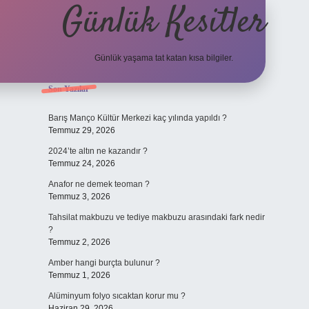
Günlük Kesitler
Günlük yaşama tat katan kısa bilgiler.
Sidebar
Son Yazılar
ilbet yeni 
Barış Manço Kültür Merkezi kaç yılında yapıldı ?
Temmuz 29, 2026
2024’te altın ne kazandır ?
Temmuz 24, 2026
Anafor ne demek teoman ?
Temmuz 3, 2026
Tahsilat makbuzu ve tediye makbuzu arasındaki fark nedir
?
Temmuz 2, 2026
Amber hangi burçta bulunur ?
Temmuz 1, 2026
Alüminyum folyo sıcaktan korur mu ?
Haziran 29, 2026