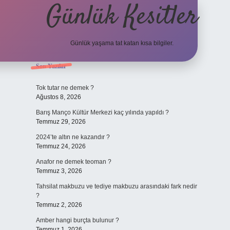
Günlük Kesitler
Günlük yaşama tat katan kısa bilgiler.
Sidebar
Son Yazılar
ilbet yeni 
Tok tutar ne demek ?
Ağustos 8, 2026
Barış Manço Kültür Merkezi kaç yılında yapıldı ?
Temmuz 29, 2026
2024’te altın ne kazandır ?
Temmuz 24, 2026
Anafor ne demek teoman ?
Temmuz 3, 2026
Tahsilat makbuzu ve tediye makbuzu arasındaki fark nedir
?
Temmuz 2, 2026
Amber hangi burçta bulunur ?
Temmuz 1, 2026