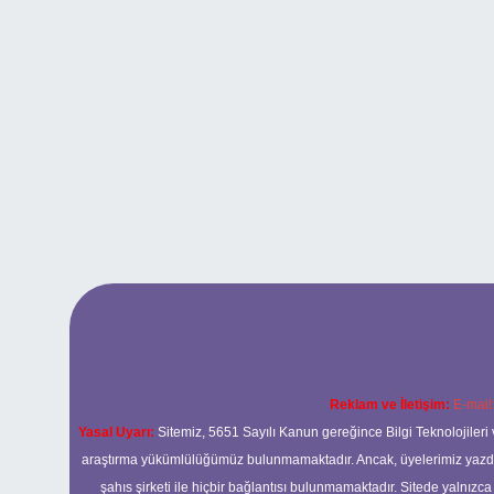
Reklam ve İletişim:
E-mail
Yasal Uyarı:
Sitemiz, 5651 Sayılı Kanun gereğince Bilgi Teknolojileri 
araştırma yükümlülüğümüz bulunmamaktadır. Ancak, üyelerimiz yazdıkla
şahıs şirketi ile hiçbir bağlantısı bulunmamaktadır. Sitede yalnızc