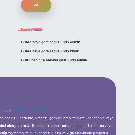
Son Yorumlar
Gübre neye göre seçilir ?
için
admin
Gübre neye göre seçilir ?
için
Irmak
Gurur nedir ne anlama gelir ?
için
admin
 0 726
Telegram: @karabul
ektedir. Bu nedenle, sitedeki içerikleri proaktif olarak denetleme veya
 etmiş sayılırlar. Bu internet sitesi, herhangi bir marka, kurum veya
niteliği taşımamakta olup, gerçek kurum ve kişiler hakkında paylaşım