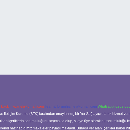
:
backlinkpaneli@gmail.com
Teams:
forumhizmeti@gmail.com
Whatsapp: 0262 606
ve İletişim Kurumu (BTK) tarafından onaylanmış bir Yer Sağlayıcı olarak hizmet verm
rı içeriklerin sorumluluğunu taşımakta olup, siteye üye olarak bu sorumluluğu kabul
a kendi hazırladığımız makaleler paylaşılmaktadır. Burada yer alan içerikler haber 